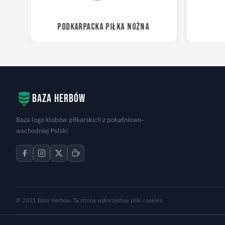
PODKARPACKA PIŁKA NOŻNA
Baza herbów
Baza logo klubów piłkarskich z południowo-
wschodniej Polski
© 2021 Baza Herbów. Ta strona wykorzystuje pliki cookies.