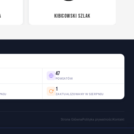
A
KIBICOWSKI SZLAK
47
POWIATÓW
1
PNIU
ZAKTUALIZOWANY W SIERPNIU
Strona Główna
Polityka prywatności
Kontakt