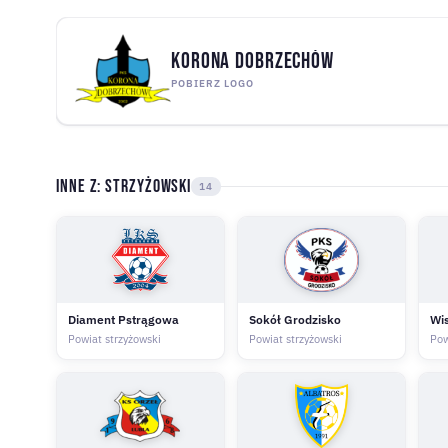
Korona Dobrzechów
POBIERZ LOGO
Inne z: Strzyżowski
14
Diament Pstrągowa
Sokół Grodzisko
Wi
Powiat strzyżowski
Powiat strzyżowski
Pow