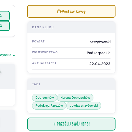
Postaw kawę
PG
NG
DANE KLUBU
POWIAT
Strzyżowski
WOJEWÓDZTWO
Podkarpackie
zystkie →
AKTUALIZACJA
22.04.2023
TAGI
a
Dobrzechów
Korona Dobrzechów
Podokręg Rzeszów
powiat strzyżowski
Prześlij swój herb!