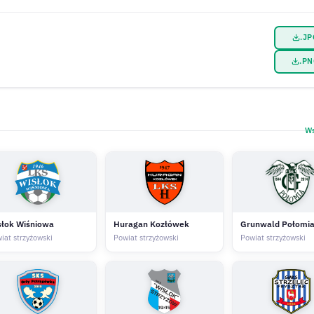
.J
.P
Ws
słok Wiśniowa
Huragan Kozłówek
Grunwald Połomi
iat strzyżowski
Powiat strzyżowski
Powiat strzyżowski