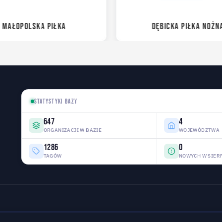
MAŁOPOLSKA PIŁKA
DĘBICKA PIŁKA NOŻN
STATYSTYKI BAZY
647
4
ORGANIZACJI W BAZIE
WOJEWÓDZTWA
1286
0
TAGÓW
NOWYCH W SIER