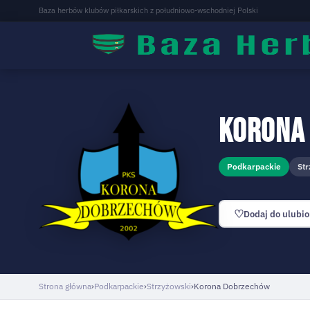
Baza herbów klubów piłkarskich z południowo-wschodniej Polski
Korona
Podkarpackie
St
♡
Dodaj do ulubi
Strona główna
›
Podkarpackie
›
Strzyżowski
›
Korona Dobrzechów