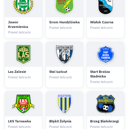
Jawor
Grom Handzlówka
Wisłok Czarna
Krzemienica
Powiat łańcucki
Powiat łańcucki
Powiat łańcucki
Las Zalesie
Stal Łańcut
Start Brzóza
Stadnicka
Powiat łańcucki
Powiat łańcucki
Powiat łańcucki
LKS Tarnawka
Błękit Żołynia
Brzeg Białobrzegi
Powiat łańcucki
Powiat łańcucki
Powiat łańcucki