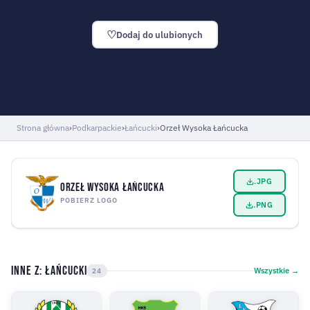
♡
Dodaj do ulubionych
Strona główna
›
Podkarpackie
›
Łańcucki
›
Orzeł Wysoka Łańcucka
.JPG
Orzeł Wysoka Łańcucka
POBIERZ LOGO
.PNG
Inne z: Łańcucki
Wszystkie →
24