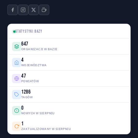
STATYSTYKI BAZY
647
ORGANIZACJI W BAZIE
4
WOJEWÓDZTWA
47
POWIATÓW
1286
TAGÓW
0
NOWYCH W SIERPNIU
1
ZAKTUALIZOWANY W SIERPNIU