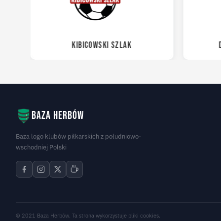
KIBICOWSKI SZLAK
Baza herbów
Baza logo klubów piłkarskich z południowo-
wschodniej Polski
© 2021 Baza Herbów. Ta strona wykorzystuje pliki cookies.