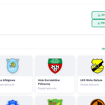
.J
.P
Ws
ka Albigowa
Unia Korniaktów
LKS Wola Dalsza
Północny
iat łańcucki
Powiat łańcucki
Powiat łańcucki