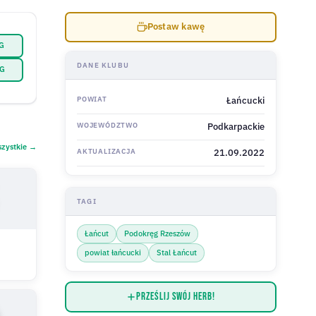
Postaw kawę
PG
DANE KLUBU
NG
POWIAT
Łańcucki
WOJEWÓDZTWO
Podkarpackie
zystkie →
AKTUALIZACJA
21.09.2022
TAGI
Łańcut
Podokręg Rzeszów
powiat łańcucki
Stal Łańcut
Prześlij swój herb!