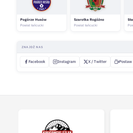
Pogórze Husów
Szarotka Rogóżno
Sta
Powiat łańcucki
Powiat łańcucki
Pow
ZNAJDŹ NAS
Facebook
Instagram
X / Twitter
Postaw