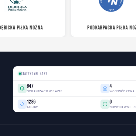
DĘBICKA PIŁKA NOŻNA
PODKARPACKA PIŁKA NO
STATYSTYKI BAZY
647
4
ORGANIZACJI W BAZIE
WOJEWÓDZTWA
1286
0
TAGÓW
NOWYCH W SIER