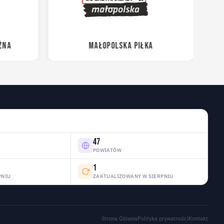
ŻNA
MAŁOPOLSKA PIŁKA
47
POWIATÓW
1
PNIU
ZAKTUALIZOWANY W SIERPNIU
Strona Główna
Polityka prywatności
Kontakt