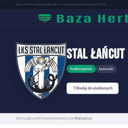
Baza herbów klubów piłkarskich z południowo-wschodniej Polski
Stal Łańcut
Podkarpackie
Łańcucki
♡
Dodaj do ulubionych
Strona główna
›
Podkarpackie
›
Łańcucki
›
Stal Łańcut