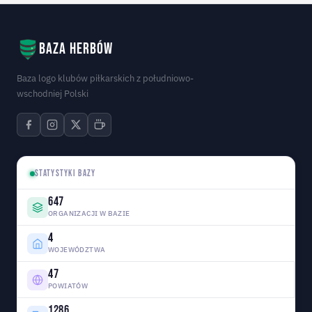
Baza herbów
Baza logo klubów piłkarskich z południowo-
wschodniej Polski
STATYSTYKI BAZY
647
ORGANIZACJI W BAZIE
4
WOJEWÓDZTWA
47
POWIATÓW
1286