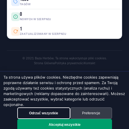
TAGÓW
0
NOWYCH W SIERPNIU
1
ZAKTUALIZOWANY W SIERPNIU
© 2021 Baza Herbów. Ta strona wykorzystuje pliki cookies.
Strona Główna
Polityka prywatności
Kontakt
Ta strona używa plików cookies. Niezbędne cookies zapewniają
poprawne działanie serwisu i ochronę przed spamem. Za Twoją
zgodą używamy też cookies statystycznych (analiza ruchu) i
marketingowych (reklamy dopasowane do zainteresowań). Możesz
zaakceptować wszystkie, wybrać kategorie lub odrzucić
opcjonalne.
Odrzuć wszystkie
Preferencje
Akceptuj wszystkie