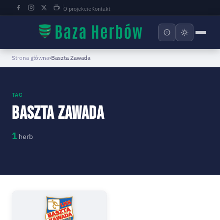
O projekcie
Kontakt
Strona główna
›
Baszta Zawada
TAG
Baszta Zawada
1
herb