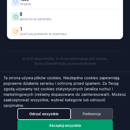
TAGÓW
0
NOWYCH W SIERPNIU
1
ZAKTUALIZOWANY W SIERPNIU
© 2021 Baza Herbów. Ta strona wykorzystuje pliki cookies.
Strona Główna
Polityka prywatności
Kontakt
Ta strona używa plików cookies. Niezbędne cookies zapewniają
poprawne działanie serwisu i ochronę przed spamem. Za Twoją
zgodą używamy też cookies statystycznych (analiza ruchu) i
marketingowych (reklamy dopasowane do zainteresowań). Możesz
zaakceptować wszystkie, wybrać kategorie lub odrzucić
opcjonalne.
Odrzuć wszystkie
Preferencje
Akceptuj wszystkie