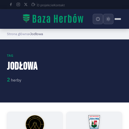
O projekcie
Kontakt
Strona główna
›
Jodłowa
TAG
Jodłowa
2
herby