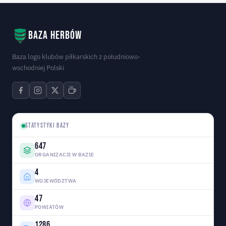
Baza herbów
Baza logo klubów piłkarskich z południowo-
wschodniej Polski
STATYSTYKI BAZY
647
ORGANIZACJI W BAZIE
4
WOJEWÓDZTWA
47
POWIATÓW
1286