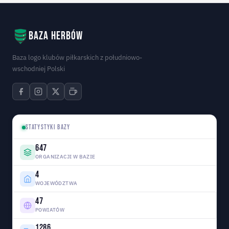
Baza herbów
Baza logo klubów piłkarskich z południowo-
wschodniej Polski
STATYSTYKI BAZY
647
ORGANIZACJI W BAZIE
4
WOJEWÓDZTWA
47
POWIATÓW
1286