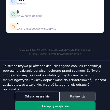
TAGÓW
0
NOWYCH W SIERPNIU
1
ZAKTUALIZOWANY W SIERPNIU
© 2021 Baza Herbów. Ta strona wykorzystuje pliki cookies.
Strona Główna
Polityka prywatności
Kontakt
Ta strona używa plików cookies. Niezbędne cookies zapewniają
poprawne działanie serwisu i ochronę przed spamem. Za Twoją
zgodą używamy też cookies statystycznych (analiza ruchu) i
marketingowych (reklamy dopasowane do zainteresowań). Możesz
zaakceptować wszystkie, wybrać kategorie lub odrzucić
opcjonalne.
Odrzuć wszystkie
Preferencje
Akceptuj wszystkie