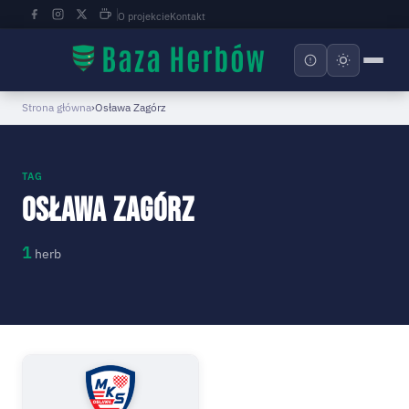
O projekcie
Kontakt
Strona główna
›
Osława Zagórz
TAG
Osława Zagórz
1
herb